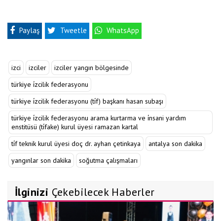
Paylaş
Tweetle
WhatsApp
izci
izciler
izciler yangın bölgesinde
türkiye i̇zcilik federasyonu
türkiye i̇zcilik federasyonu (ti̇f) başkanı hasan subaşı
türkiye i̇zcilik federasyonu arama kurtarma ve i̇nsani yardım
enstitüsü (ti̇fake) kurul üyesi ramazan kartal
ti̇f teknik kurul üyesi doç dr. ayhan çetinkaya
antalya son dakika
yangınlar son dakika
soğutma çalışmaları
İlginizi
Çekebilecek Haberler