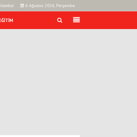
İstanbul
6 Ağustos 2026, Perşembe
EĞITIM
Künye
İletişim
Çerez Politikası
Gizlilik İlkeleri