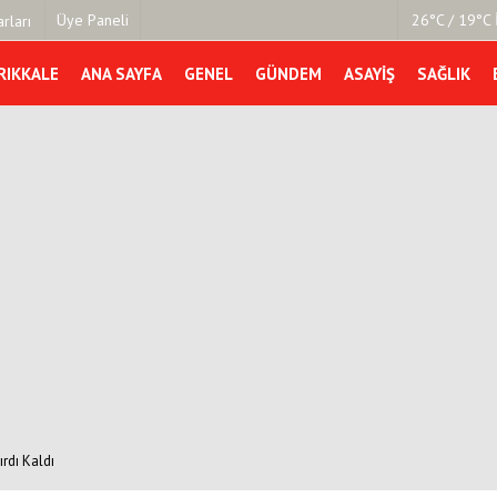
Üye Paneli
26°C / 19°C 
rları
RIKKALE
ANA SAYFA
GENEL
GÜNDEM
ASAYIŞ
SAĞLIK
mu
Köşe Yazarları
şetleri
Video Galeri
Foto Galeri
r
rdı Kaldı