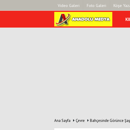
Video Galeri
Foto Galeri
Köşe Yaza
KI
Üye Paneli
Hava Duru
Haber Arşivi
Gazete Man
Gazete Arşivi
Anketler
Günün Haberleri
Biyografile
Ana Sayfa
Çevre
Bahçesinde Görünce Şaşı