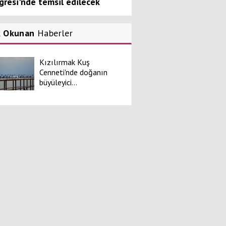
gresi'nde temsil edilecek
k Okunan
Haberler
Kızılırmak Kuş
Cenneti'nde doğanın
büyüleyici...