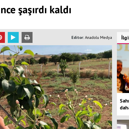
ce şaşırdı kaldı
İlg
Editor:
Anadolu Medya
Sah
daha