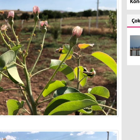
Kon
Ço