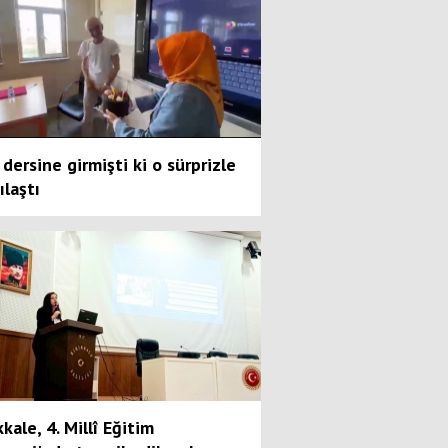
dersine girmişti ki o sürprizle
ılaştı
kkale, 4. Millî Eğitim