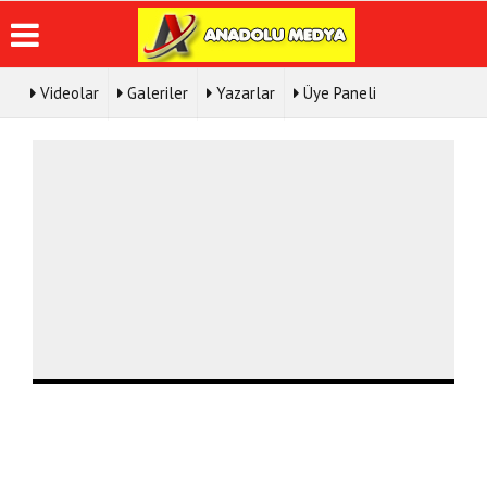
Videolar
Galeriler
Yazarlar
Üye Paneli
Üye Paneli
Hava
Köşe
Künye
Durumu
Yazarları
Haber
İletişim
Arşivi
Gazete
Video
Çerez
Manşetleri
Galeri
Gazete
Politikası
Arşivi
Anketler
Foto
Gizlilik
Galeri
Günün
Biyografiler
İlkeleri
Haberleri