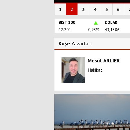
1
2
3
4
5
6
BIST 100
DOLAR
12.201
0,93%
43,1306
Köşe
Yazarları
Serdar GÜNDÜZ
Mesut ARLIER
evzuata Uyanlar: Yeni
Hakikat
uhalifler mi?