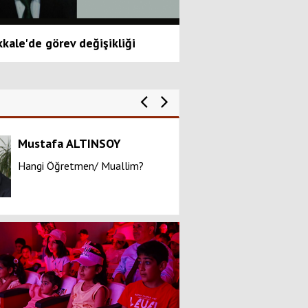
kkale'de görev değişikliği
Mustafa ALTINSOY
Pınar Yıkılmaz
Hangi Öğretmen/ Muallim?
Mescid-i Aksa yan