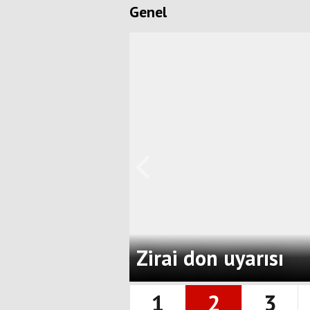
Genel
Zirai don uyarısı
1
2
3