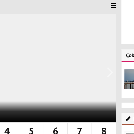
Ço
4
5
6
7
8