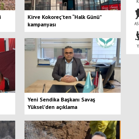
K
i
Kirve Kokoreç’ten “Halk Günü”
kampanyası
AS
Y
Yeni Sendika Başkanı Savaş
Yüksel'den açıklama