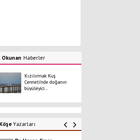
k Okunan
Haberler
Pınar Yıkılmaz
Kızılırmak Kuş
Mescid-i Aksa yanıyor..!
Cenneti'nde doğanın
büyüleyici...
Özgür AKBAL
Harflerin Dünyasında Farklı
Beyinler: Disleksi
Köşe
Yazarları