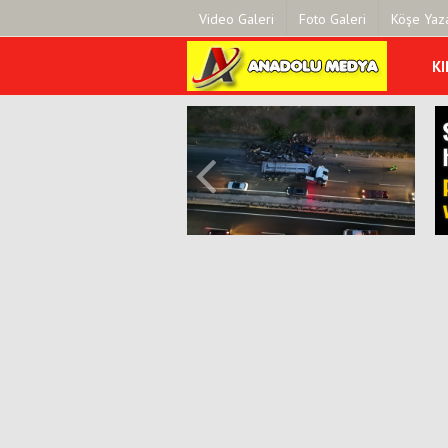
Video Galeri
Foto Galeri
Köşe Yaza
KI
Üye Paneli
Hava Duru
Haber Arşivi
Gazete Man
Gazete Arşivi
Anketler
Günün Haberleri
Biyografile
Son Dakika