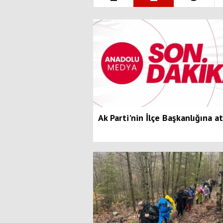
Ak Parti'nin İlçe Başkanlığına at