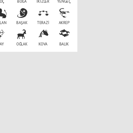
OÇ
BOĞA
İKİZLER
YENGEÇ
Hangi Öğretmen/ Muallim?
LAN
BAŞAK
TERAZİ
AKREP
Pınar Yıkılmaz
Mescid-i Aksa yanıyor..!
AY
OĞLAK
KOVA
BALIK
Özgür AKBAL
Harflerin Dünyasında Farklı
Beyinler: Disleksi