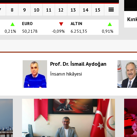
7
8
9
10
11
12
13
14
15
Kırı
EURO
ALTIN
0,21%
50,2178
-0,09%
6.251,35
0,91%
Prof. Dr. İsmail Aydoğan
İnsanın hikâyesi