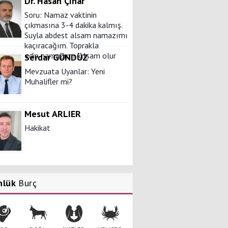
Dr. Hasan Çınar
Soru: Namaz vaktinin
çıkmasına 3-4 dakika kalmış.
Suyla abdest alsam namazımı
kaçıracağım. Toprakla
mmüm edip namazımı kılsam olur
Serdar GÜNDÜZ
Mevzuata Uyanlar: Yeni
Muhalifler mi?
Mesut ARLIER
Hakikat
Prof. Dr. İsmail Aydoğan
nlük
Burç
İnsanın hikâyesi
Mustafa ALTINSOY