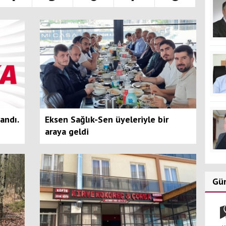
teye
mu?
andı.
Eksen Sağlık-Sen üyeleriyle bir
araya geldi
Gü