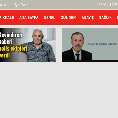
Üye Paneli
26°C / 19°C 
rları
RIKKALE
ANA SAYFA
GENEL
GÜNDEM
ASAYIŞ
SAĞLIK
mu
Köşe Yazarları
şetleri
Video Galeri
Foto Galeri
r
Son Dakik