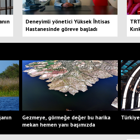
anın
Deneyimli yönetici Yüksek İhtisas
TRT’
Hastanesinde göreve başladı
Kır
anlar
ğanın
Gezmeye, görmeğe değer bu harika
Türkiye
mekan hemen yanı başımızda