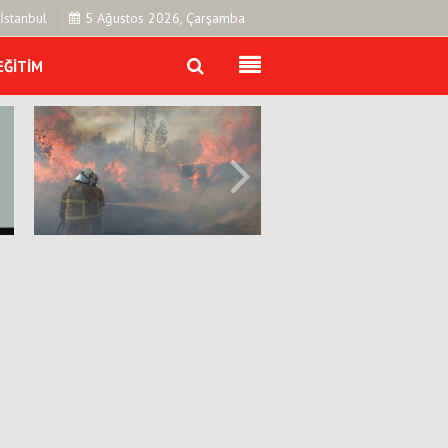
İstanbul
5 Ağustos 2026, Çarşamba
EĞITIM
Künye
İletişim
Çerez Politikası
Gizlilik İlkeleri
a
Son Dakika