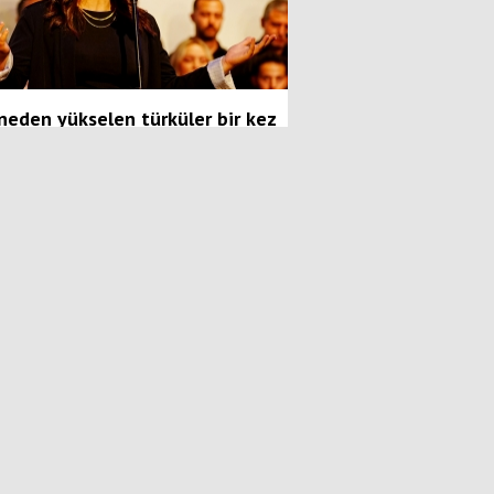
neden yükselen türküler bir kez
 gönüllerde...
dersine girmişti ki o sürprizle
ılaştı