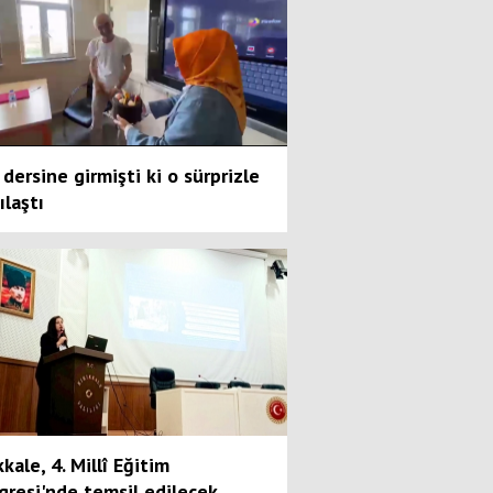
dersine girmişti ki o sürprizle
ılaştı
kkale, 4. Millî Eğitim
gresi'nde temsil edilecek