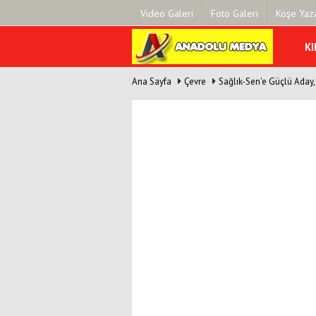
Video Galeri
Foto Galeri
Köşe Yaza
KI
Ana Sayfa
Çevre
Sağlık-Sen'e Güçlü Aday
Üye Paneli
Hava Duru
Haber Arşivi
Gazete Man
Gazete Arşivi
Anketler
Günün Haberleri
Biyografile