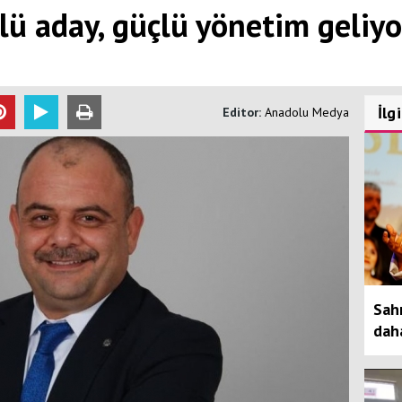
lü aday, güçlü yönetim geliyo
İlg
Editor:
Anadolu Medya
Sah
daha