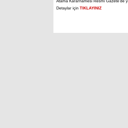
Atama Kararnamesi Resmi Gazete’de yayım
Detaylar için
TIKLAYINIZ
Facebook'ta Paylaş
Tweetle
valiler kararnamesi
Kırıkkale'de tenis heyecanı