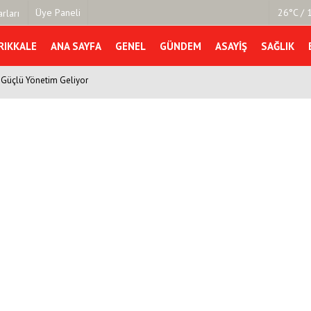
Üye Paneli
26°C / 
rları
RIKKALE
ANA SAYFA
GENEL
GÜNDEM
ASAYIŞ
SAĞLIK
, Güçlü Yönetim Geliyor
mu
Köşe Yazarları
şetleri
Video Galeri
Foto Galeri
r