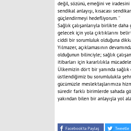
değil, sözünü, emeğini ve iradesini 
sendikal anlayışı, kısacası sendik
güçlendirmeyi hedefliyorum. ”
Sağlık çalışanlarıyla birlikte daha
gelecek için yola çıktıklarını beli
ciddi bir sorumluluk olduğuna dikka
Yılmazer, açıklamasının devamında,
olduğunun bilinciyle; sağlık çalışa
itibarları için kararlılıkla mücad
Ülkemizin dört bir yanında sağlık 
üstlendiğimiz bu sorumlulukla şehr
gücümüzle meslektaşlarımıza hizme
süredir farklı birimlerde sahada gö
yakından bilen bir anlayışla yol ala
Facebook'ta Paylaş
Tweetle