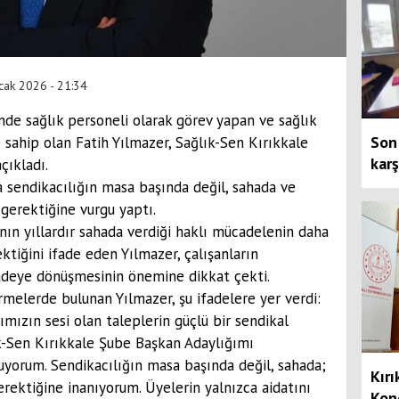
cak 2026 - 21:34
nde sağlık personeli olarak görev yapan ve sağlık
Son 
sahip olan Fatih Yılmazer, Sağlık-Sen Kırıkkale
karş
çıkladı.
a sendikacılığın masa başında değil, sahada ve
gerektiğine vurgu yaptı.
ının yıllardır sahada verdiği haklı mücadelenin daha
ktiğini ifade eden Yılmazer, çalışanların
iradeye dönüşmesinin önemine dikkat çekti.
irmelerde bulunan Yılmazer, şu ifadelere yer verdi:
ımızın sesi olan taleplerin güçlü bir sendikal
k-Sen Kırıkkale Şube Başkan Adaylığımı
uyorum. Sendikacılığın masa başında değil, sahada;
Kırı
rektiğine inanıyorum. Üyelerin yalnızca aidatını
Kon