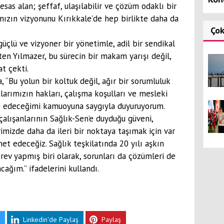
esas alan; şeffaf, ulaşılabilir ve çözüm odaklı bir
amızın vizyonunu Kırıkkale’de hep birlikte daha da
Ço
 güçlü ve vizyoner bir yönetimle, adil bir sendikal
rten Yılmazer, bu sürecin bir makam yarışı değil,
t çekti.
 “Bu yolun bir koltuk değil, ağır bir sorumluluk
nlarımızın hakları, çalışma koşulları ve mesleki
ele edeceğimi kamuoyuna saygıyla duyuruyorum.
çalışanlarının Sağlık-Sen’e duyduğu güveni,
imizde daha da ileri bir noktaya taşımak için var
t edeceğiz. Sağlık teşkilatında 20 yılı aşkın
rev yapmış biri olarak, sorunları da çözümleri de
cağım.” ifadelerini kullandı.
Linkedin'de Paylaş
Paylaş