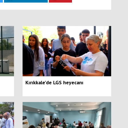
Kırıkkale’de LGS heyecanı