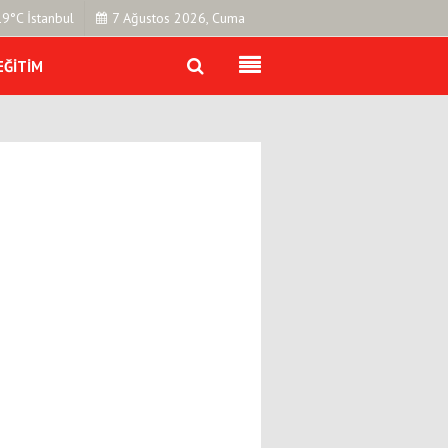
19°C İstanbul
7 Ağustos 2026, Cuma
EĞITIM
Künye
İletişim
Çerez Politikası
Gizlilik İlkeleri