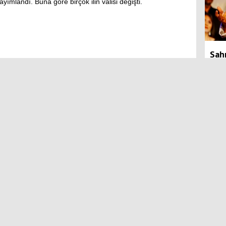
landı. Buna göre birçok ilin valisi değişti.
Sah
daha
Linkedin'de Paylaş
Paylaş
Son 
karş
Kırıkkale’de LGS heyecanı