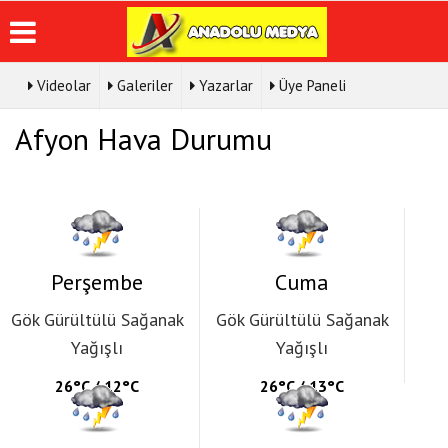
Videolar
Galeriler
Yazarlar
Üye Paneli
Üye Paneli
Hava
Köşe
Künye
Afyon Hava Durumu
Durumu
Yazarları
Haber
İletişim
Arşivi
Gazete
Video
Çerez
Manşetleri
Galeri
Gazete
Politikası
Arşivi
Anketler
Foto
Gizlilik
Galeri
Günün
Biyografiler
İlkeleri
Haberleri
Perşembe
Cuma
Gök Gürültülü Sağanak
Gök Gürültülü Sağanak
Yağışlı
Yağışlı
26°C / 12°C
26°C / 13°C