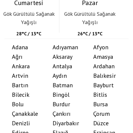
Cumartesi
Pazar
Gök Gürültülü Sağanak
Gök Gürültülü Sağanak
Yağışlı
Yağışlı
28°C / 13°C
26°C / 13°C
Adana
Adıyaman
Afyon
Ağrı
Aksaray
Amasya
Ankara
Antalya
Ardahan
Artvin
Aydın
Balıkesir
Bartın
Batman
Bayburt
Bilecik
Bingöl
Bitlis
Bolu
Burdur
Bursa
Çanakkale
Çankırı
Çorum
Denizli
Diyarbakır
Düzce
Edirne
Elazığ
Erzincan