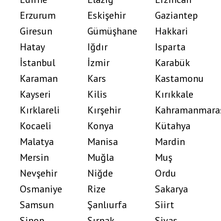
Erzurum
Eskişehir
Gaziantep
Giresun
Gümüşhane
Hakkari
Hatay
Iğdır
Isparta
İstanbul
İzmir
Karabük
Karaman
Kars
Kastamonu
Kayseri
Kilis
Kırıkkale
Kırklareli
Kırşehir
Kahramanmara
Kocaeli
Konya
Kütahya
Malatya
Manisa
Mardin
Mersin
Muğla
Muş
Nevşehir
Niğde
Ordu
Osmaniye
Rize
Sakarya
Samsun
Şanlıurfa
Siirt
Sinop
Şırnak
Sivas