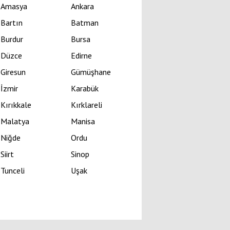
Amasya
Ankara
Bartın
Batman
Burdur
Bursa
Düzce
Edirne
Giresun
Gümüşhane
İzmir
Karabük
Kırıkkale
Kırklareli
Malatya
Manisa
Niğde
Ordu
Siirt
Sinop
Tunceli
Uşak