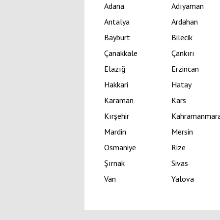
Adana
Adıyaman
Antalya
Ardahan
Bayburt
Bilecik
Çanakkale
Çankırı
Elazığ
Erzincan
Hakkari
Hatay
Karaman
Kars
Kırşehir
Kahramanmar
Mardin
Mersin
Osmaniye
Rize
Şırnak
Sivas
Van
Yalova