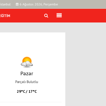
İstanbul
6 Ağustos 2026, Perşembe
EĞITIM
Künye
İletişim
Çerez Politikası
Gizlilik İlkeleri
Pazar
Parçalı Bulutlu
29°C / 17°C