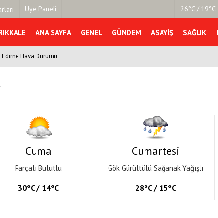
Üye Paneli
26°C / 19°C 
rları
RIKKALE
ANA SAYFA
GENEL
GÜNDEM
ASAYIŞ
SAĞLIK
6 Edirne Hava Durumu
mu
Köşe Yazarları
şetleri
Video Galeri
u
Foto Galeri
r
Cuma
Cumartesi
Parçalı Bulutlu
Gök Gürültülü Sağanak Yağışlı
30°C / 14°C
28°C / 15°C