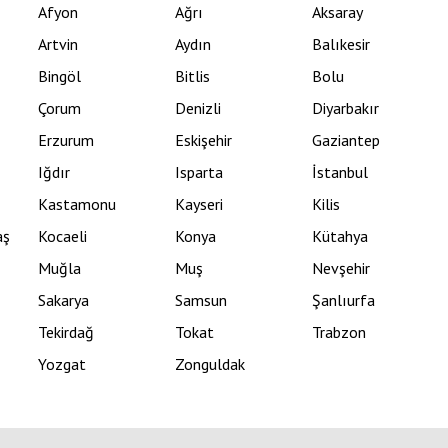
Afyon
Ağrı
Aksaray
Artvin
Aydın
Balıkesir
Bingöl
Bitlis
Bolu
Çorum
Denizli
Diyarbakır
Erzurum
Eskişehir
Gaziantep
Iğdır
Isparta
İstanbul
Kastamonu
Kayseri
Kilis
aş
Kocaeli
Konya
Kütahya
Muğla
Muş
Nevşehir
Sakarya
Samsun
Şanlıurfa
Tekirdağ
Tokat
Trabzon
Yozgat
Zonguldak