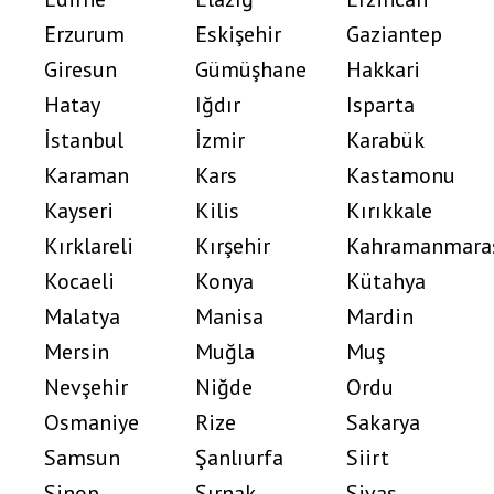
Erzurum
Eskişehir
Gaziantep
Giresun
Gümüşhane
Hakkari
Hatay
Iğdır
Isparta
İstanbul
İzmir
Karabük
Karaman
Kars
Kastamonu
Kayseri
Kilis
Kırıkkale
Kırklareli
Kırşehir
Kahramanmara
Kocaeli
Konya
Kütahya
Malatya
Manisa
Mardin
Mersin
Muğla
Muş
Nevşehir
Niğde
Ordu
Osmaniye
Rize
Sakarya
Samsun
Şanlıurfa
Siirt
Sinop
Şırnak
Sivas