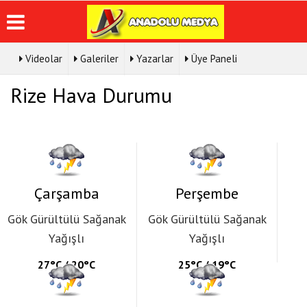
Videolar
Galeriler
Yazarlar
Üye Paneli
Üye Paneli
Hava
Köşe
Künye
Rize Hava Durumu
Durumu
Yazarları
Haber
İletişim
Arşivi
Gazete
Video
Çerez
Manşetleri
Galeri
Gazete
Politikası
Arşivi
Anketler
Foto
Gizlilik
Galeri
Günün
Biyografiler
İlkeleri
Haberleri
Çarşamba
Perşembe
Gök Gürültülü Sağanak
Gök Gürültülü Sağanak
Yağışlı
Yağışlı
27°C / 20°C
25°C / 19°C