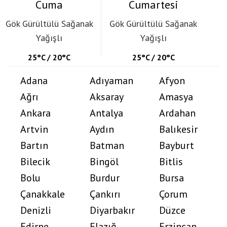
Cuma
Cumartesi
Gök Gürültülü Sağanak
Gök Gürültülü Sağanak
Yağışlı
Yağışlı
25°C / 20°C
25°C / 20°C
Adana
Adıyaman
Afyon
Ağrı
Aksaray
Amasya
Ankara
Antalya
Ardahan
Artvin
Aydın
Balıkesir
Bartın
Batman
Bayburt
Bilecik
Bingöl
Bitlis
Bolu
Burdur
Bursa
Çanakkale
Çankırı
Çorum
Denizli
Diyarbakır
Düzce
Edirne
Elazığ
Erzincan