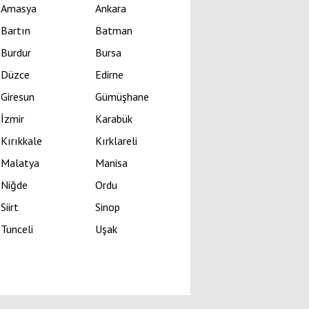
Amasya
Ankara
Bartın
Batman
Burdur
Bursa
Düzce
Edirne
Giresun
Gümüşhane
İzmir
Karabük
Kırıkkale
Kırklareli
Malatya
Manisa
Niğde
Ordu
Siirt
Sinop
Tunceli
Uşak