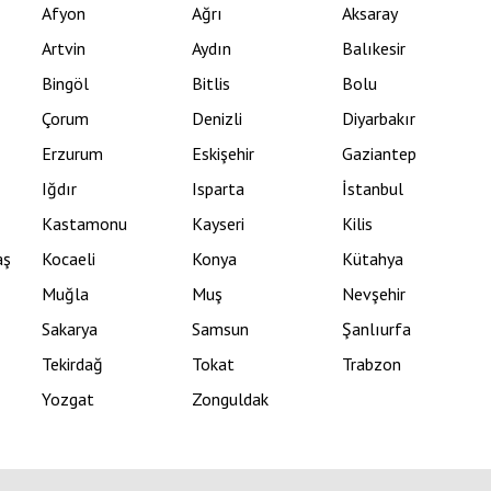
Afyon
Ağrı
Aksaray
Artvin
Aydın
Balıkesir
Bingöl
Bitlis
Bolu
Çorum
Denizli
Diyarbakır
Erzurum
Eskişehir
Gaziantep
Iğdır
Isparta
İstanbul
Kastamonu
Kayseri
Kilis
aş
Kocaeli
Konya
Kütahya
Muğla
Muş
Nevşehir
Sakarya
Samsun
Şanlıurfa
Tekirdağ
Tokat
Trabzon
Yozgat
Zonguldak