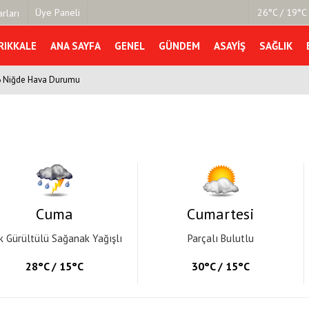
Üye Paneli
26°C / 19°C 
rları
RIKKALE
ANA SAYFA
GENEL
GÜNDEM
ASAYIŞ
SAĞLIK
6 Niğde Hava Durumu
mu
Köşe Yazarları
şetleri
Video Galeri
Foto Galeri
r
Cuma
Cumartesi
k Gürültülü Sağanak Yağışlı
Parçalı Bulutlu
28°C / 15°C
30°C / 15°C