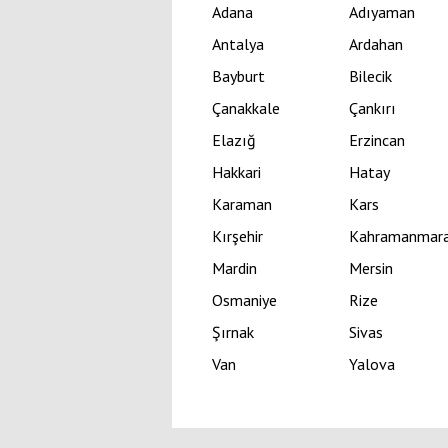
Adana
Adıyaman
Antalya
Ardahan
Bayburt
Bilecik
Çanakkale
Çankırı
Elazığ
Erzincan
Hakkari
Hatay
Karaman
Kars
Kırşehir
Kahramanmar
Mardin
Mersin
Osmaniye
Rize
Şırnak
Sivas
Van
Yalova