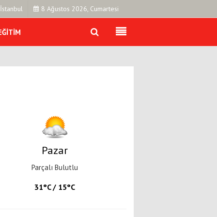
İstanbul
8 Ağustos 2026, Cumartesi
EĞITIM
Künye
İletişim
Çerez Politikası
Gizlilik İlkeleri
Pazar
Parçalı Bulutlu
31°C / 15°C