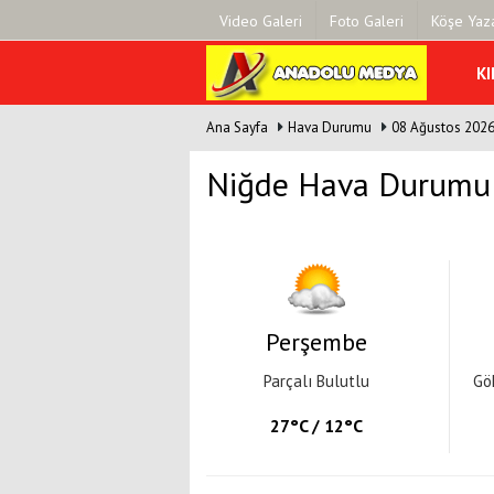
Video Galeri
Foto Galeri
Köşe Yaza
KI
Ana Sayfa
Hava Durumu
08 Ağustos 202
Üye Paneli
Hava Duru
Haber Arşivi
Gazete Man
Niğde Hava Durumu
Gazete Arşivi
Anketler
Günün Haberleri
Biyografile
Perşembe
Parçalı Bulutlu
Gö
27°C / 12°C