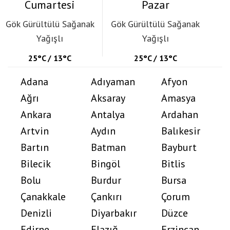
Cumartesi
Pazar
Gök Gürültülü Sağanak
Gök Gürültülü Sağanak
Yağışlı
Yağışlı
25°C / 13°C
25°C / 13°C
Adana
Adıyaman
Afyon
Ağrı
Aksaray
Amasya
Ankara
Antalya
Ardahan
Artvin
Aydın
Balıkesir
Bartın
Batman
Bayburt
Bilecik
Bingöl
Bitlis
Bolu
Burdur
Bursa
Çanakkale
Çankırı
Çorum
Denizli
Diyarbakır
Düzce
Edirne
Elazığ
Erzincan