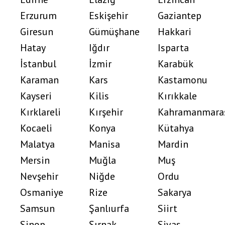
Erzurum
Eskişehir
Gaziantep
Giresun
Gümüşhane
Hakkari
Hatay
Iğdır
Isparta
İstanbul
İzmir
Karabük
Karaman
Kars
Kastamonu
Kayseri
Kilis
Kırıkkale
Kırklareli
Kırşehir
Kahramanmara
Kocaeli
Konya
Kütahya
Malatya
Manisa
Mardin
Mersin
Muğla
Muş
Nevşehir
Niğde
Ordu
Osmaniye
Rize
Sakarya
Samsun
Şanlıurfa
Siirt
Sinop
Şırnak
Sivas