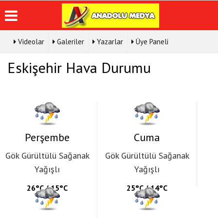
Videolar
Galeriler
Yazarlar
Üye Paneli
Üye Paneli
Hava
Köşe
Künye
Eskişehir Hava Durumu
Durumu
Yazarları
Haber
İletişim
Arşivi
Gazete
Video
Çerez
Manşetleri
Galeri
Gazete
Politikası
Arşivi
Anketler
Foto
Gizlilik
Galeri
Günün
Biyografiler
İlkeleri
Haberleri
Perşembe
Cuma
Gök Gürültülü Sağanak
Gök Gürültülü Sağanak
Yağışlı
Yağışlı
26°C / 15°C
25°C / 14°C